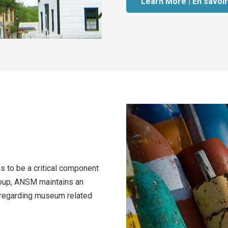
Learn More | En savoir
s to be a critical component
group, ANSM
maintains an
f regarding museum related