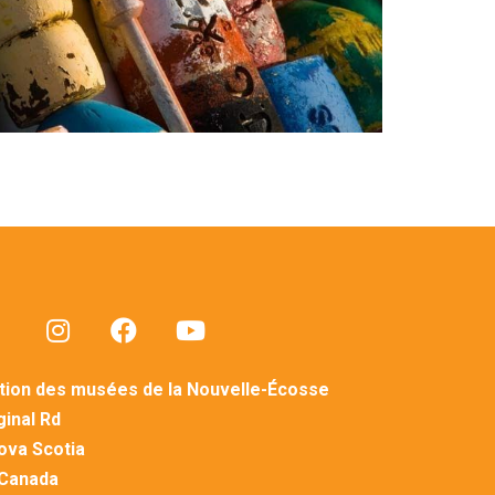
tion des musées de la Nouvelle-Écosse
inal Rd
Nova Scotia
 Canada