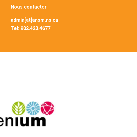
Nous contacter
admin[at]ansm.ns.ca
Tel:
902.423.4677