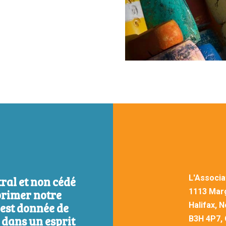
L'Associa
tral et non cédé
1113 Marg
primer notre
 est donnée de
Halifax, 
, dans un esprit
B3H 4P7,