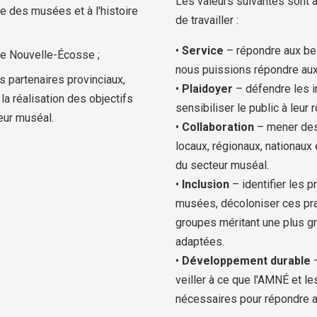
Les valeurs suivantes sont 
e des musées et à l'histoire
de travailler :
•
Service
– répondre aux b
de Nouvelle-Écosse ;
nous puissions répondre au
 partenaires provinciaux,
•
Plaidoyer
– défendre les 
 la réalisation des objectifs
sensibiliser le public à leur r
eur muséal.
•
Collaboration
– mener des 
locaux, régionaux, nationaux
du secteur muséal.
•
Inclusion
– identifier les 
musées, décoloniser ces pra
groupes méritant une plus gr
adaptées.
•
Développement durable
–
veiller à ce que l'AMNÉ et
nécessaires pour répondre 