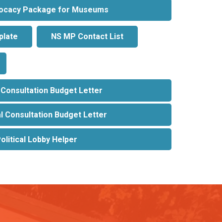
ocacy Package for Museums
plate
NS MP Contact List
 Consultation Budget Letter
l Consultation Budget Letter
olitical Lobby Helper