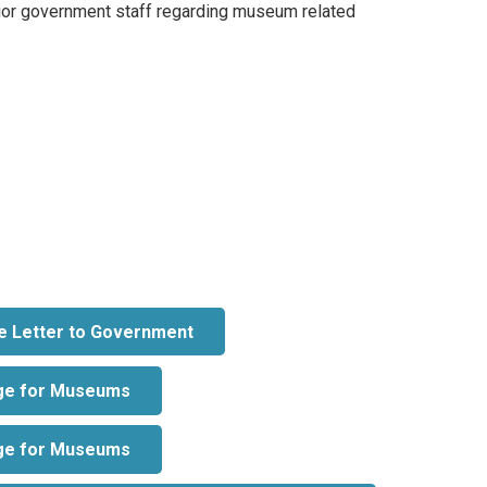
nior government staff regarding museum related
e Letter to Government
ge for Museums
ge for Museums