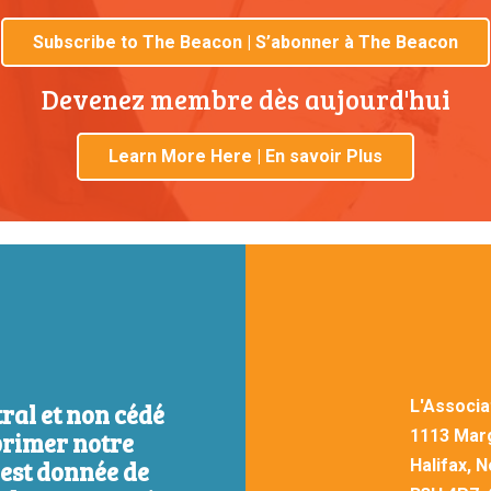
Subscribe to The Beacon | S’abonner à The Beacon
Devenez membre dès aujourd'hui
Learn More Here | En savoir Plus
L'Associa
tral et non cédé
1113 Marg
primer notre
 est donnée de
Halifax, 