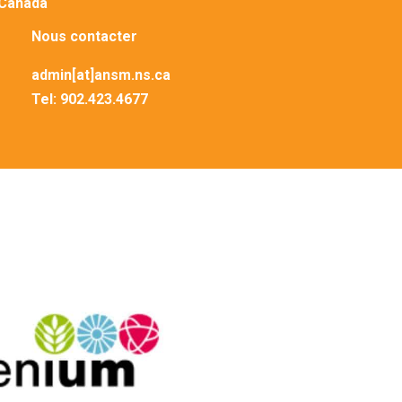
 Canada
Nous contacter
admin[at]ansm.ns.ca
Tel:
902.423.4677