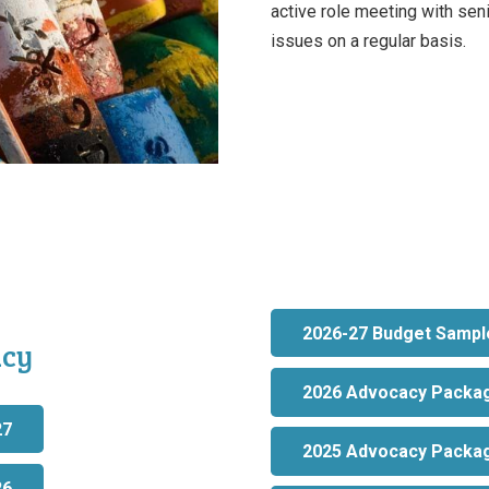
active role meeting with se
issues on a regular basis.
2026-27 Budget Sampl
cy
2026 Advocacy Packa
27
2025 Advocacy Packa
26