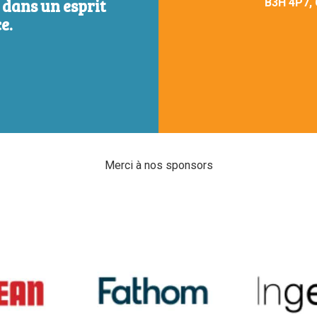
, dans un esprit
B3H 4P7,
e.
Merci à nos sponsors