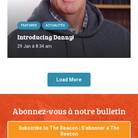
FEATURED
ACTUALITÉS
Introducing Danny!
29 Jan à 8:34 am
Load More
Abonnez-vous à notre bulletin
Subscribe to The Beacon | S’abonner à The
Beacon