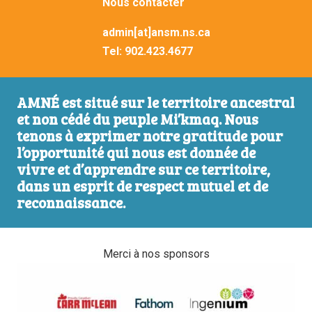
Nous contacter
admin[at]ansm.ns.ca
Tel:
902.423.4677
AMNÉ est situé sur le territoire ancestral
et non cédé du peuple Mi’kmaq. Nous
tenons à exprimer notre gratitude pour
l’opportunité qui nous est donnée de
vivre et d’apprendre sur ce territoire,
dans un esprit de respect mutuel et de
reconnaissance.
Merci à nos sponsors