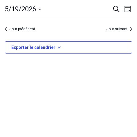
mai
Évèn
Év
5/19/2026
Recherche
Jour
19,
Vi
Searc
Choisir
2026
Na
la
and
Jour précédent
Jour suivant
date.
View
Exporter le calendrier
Navig