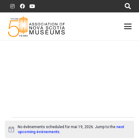
Évènements
No évènements scheduled for mai 19, 2026. Jump to the
next
for
Notice
upcoming évènements
.