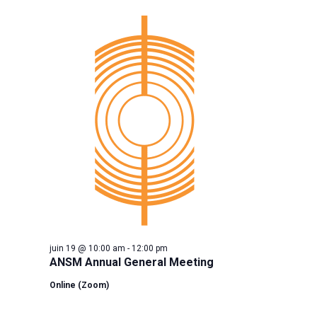
Na
la
juin
and
date.
19,
View
2026
Navig
juin 19 @ 10:00 am
-
12:00 pm
ANSM Annual General Meeting
Online (Zoom)