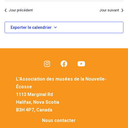
Jour précédent
Jour suivant
Exporter le calendrier
L'Association des musées de la Nouvelle-
Écosse
1113 Marginal Rd
Halifax, Nova Scotia
B3H 4P7, Canada
Nous contacter