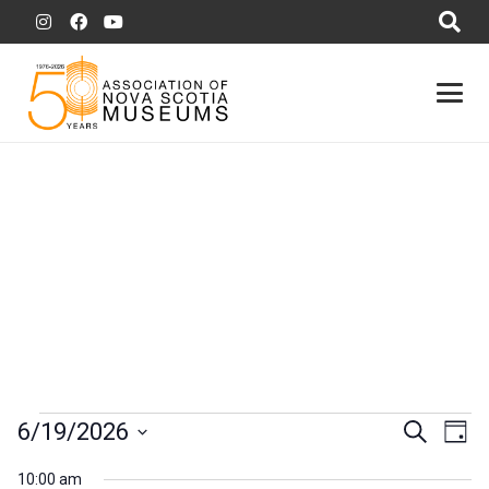
Évènements
Évèn
Év
6/19/2026
Recherche
Jour
Vi
for
Searc
Choisir
10:00 am