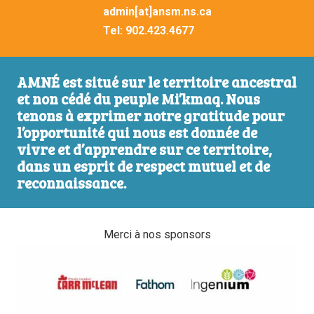
admin[at]ansm.ns.ca
Tel:
902.423.4677
AMNÉ est situé sur le territoire ancestral
et non cédé du peuple Mi’kmaq. Nous
tenons à exprimer notre gratitude pour
l’opportunité qui nous est donnée de
vivre et d’apprendre sur ce territoire,
dans un esprit de respect mutuel et de
reconnaissance.
Merci à nos sponsors